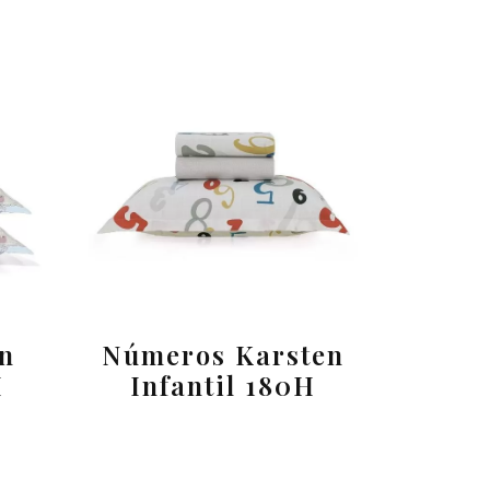
n
Números Karsten
H
Infantil 180H