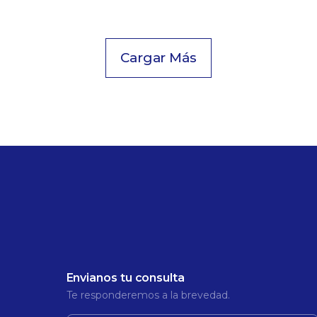
Cargar Más
Envianos tu consulta
Te responderemos a la brevedad.